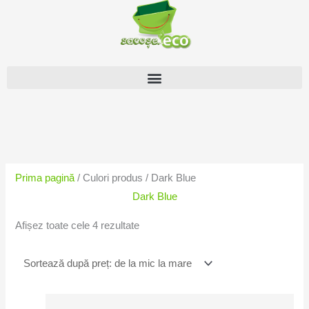
Skip
to
content
Sortat
după
preț:
Prima pagină
/ Culori produs / Dark Blue
de
Dark Blue
la
mic
Afișez toate cele 4 rezultate
la
mare