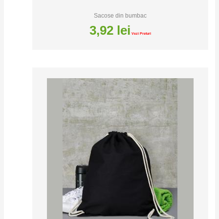
Sacose din bumbac
3,92
lei
Vezi Preturi