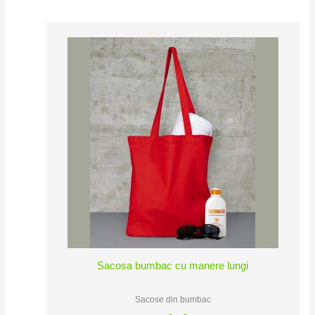
Sacosa bumbac cu manere lungi
Sacose din bumbac