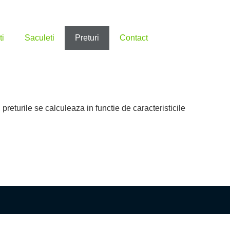
ti
Saculeti
Preturi
Contact
returile se calculeaza in functie de caracteristicile