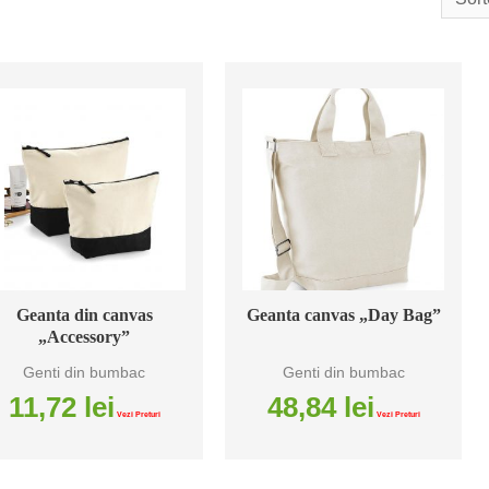
Geanta din canvas
Geanta canvas „Day Bag”
„Accessory”
Genti din bumbac
Genti din bumbac
11,72
lei
48,84
lei
Vezi Preturi
Vezi Preturi