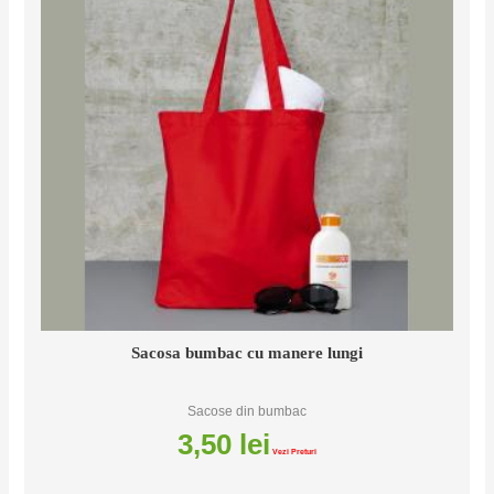
Sacosa bumbac cu manere lungi
Sacose din bumbac
3,50
lei
Vezi Preturi