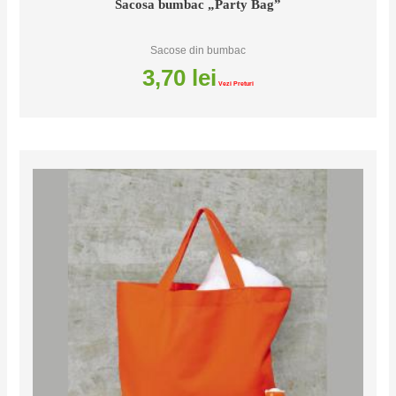
Sacosa bumbac „Party Bag”
Sacose din bumbac
3,70
lei
Vezi Preturi