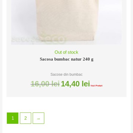
Out of stock
Sacosa bumbac natur 240 g
Sacose din bumbac
16,00
lei
14,40
lei
Vezi Preturi
1
2
→