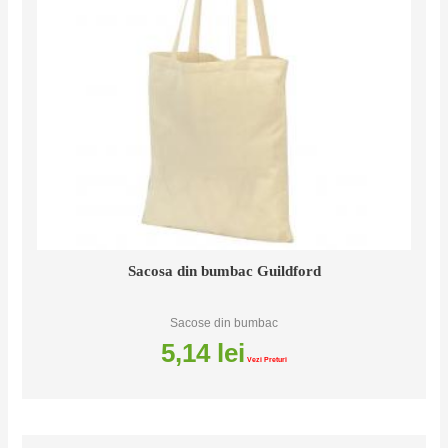
Sacosa din bumbac Guildford
Sacose din bumbac
5,14
lei
Vezi Preturi