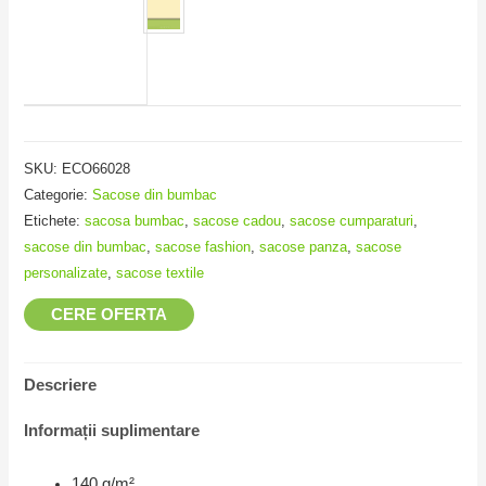
SKU:
ECO66028
Categorie:
Sacose din bumbac
Etichete:
sacosa bumbac
,
sacose cadou
,
sacose cumparaturi
,
sacose din bumbac
,
sacose fashion
,
sacose panza
,
sacose
personalizate
,
sacose textile
CERE OFERTA
Descriere
Informații suplimentare
140 g/m²