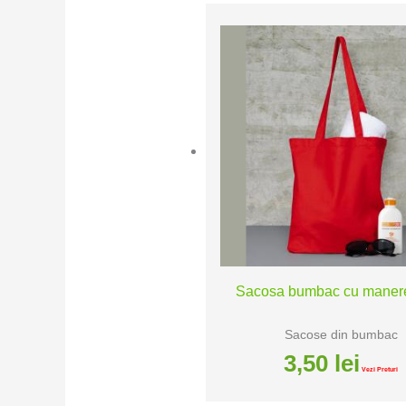
Sacosa bumbac cu manere
Sacose din bumbac
3,50
lei
Vezi Preturi