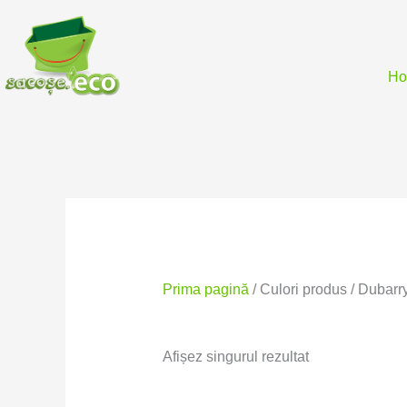
Skip
to
content
H
Prima pagină
/ Culori produs / Dubarr
Afișez singurul rezultat