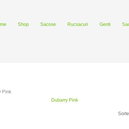
ome
Shop
Sacose
Rucsacuri
Genti
Sac
y Pink
Dubarry Pink