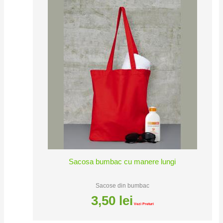
Sacosa bumbac cu manere lungi
Sacose din bumbac
3,50
lei
Vezi Preturi