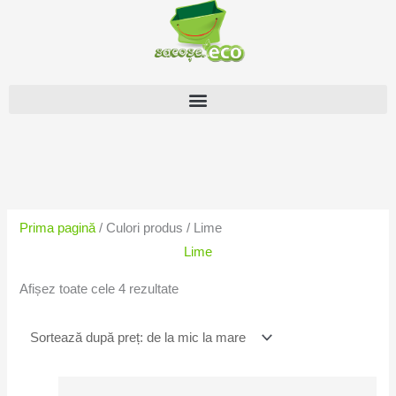
Skip
to
content
Sortat
după
preț:
Prima pagină
/ Culori produs / Lime
de
Lime
la
mic
Afișez toate cele 4 rezultate
la
mare