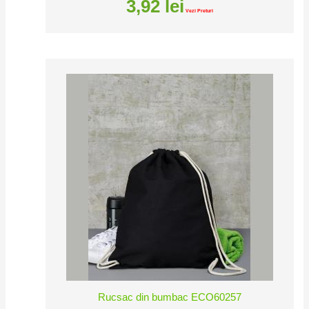
3,92
lei
Vezi Preturi
Rucsac din bumbac ECO60257