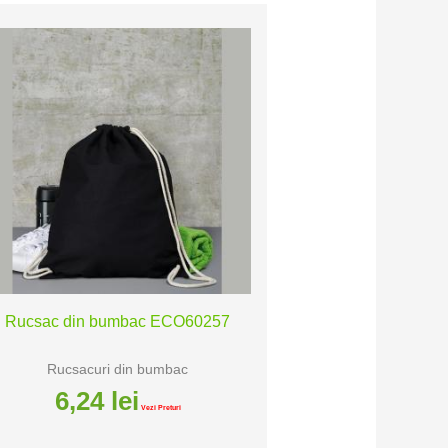
Rucsac din bumbac ECO60257
Rucsacuri din bumbac
6,24
lei
Vezi Preturi