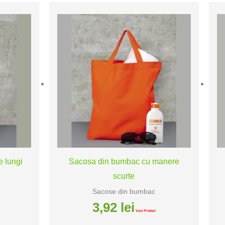
 lungi
Sacosa din bumbac cu manere
scurte
Sacose din bumbac
3,92
lei
Vezi Preturi