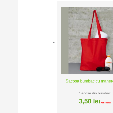
Sacosa bumbac cu manere
Sacose din bumbac
3,50
lei
Vezi Preturi