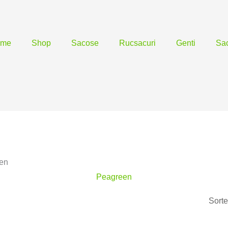
ome
Shop
Sacose
Rucsacuri
Genti
Sac
een
Peagreen