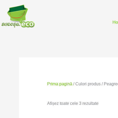
Skip
to
content
H
Sortat
după
preț:
Prima pagină
/ Culori produs / Peagr
de
la
mic
Afișez toate cele 3 rezultate
la
mare