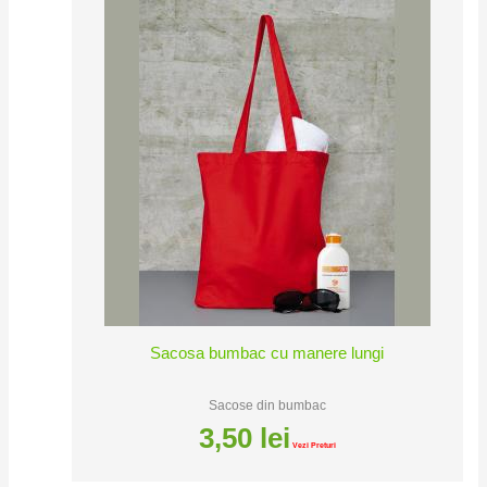
Sacosa bumbac cu manere lungi
Sacose din bumbac
3,50
lei
Vezi Preturi