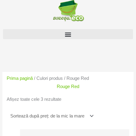
Skip
to
content
Sortat
după
preț:
Prima pagină
/ Culori produs / Rouge Red
de
Rouge Red
la
mic
Afișez toate cele 3 rezultate
la
mare