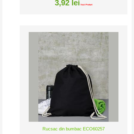
3,92
lei
Vezi Preturi
Rucsac din bumbac ECO60257