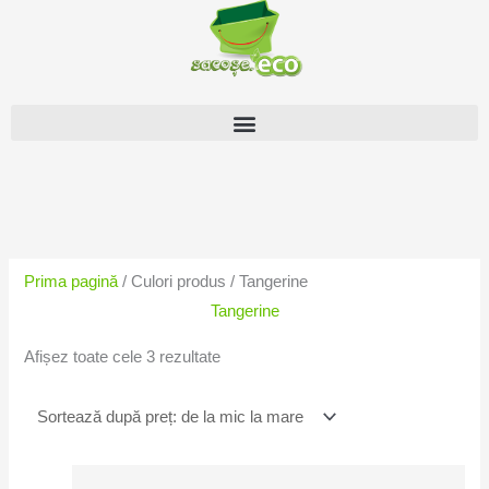
Skip
to
content
Sortat
după
preț:
Prima pagină
/ Culori produs / Tangerine
de
Tangerine
la
mic
Afișez toate cele 3 rezultate
la
mare