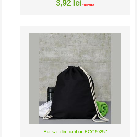
3,92
lei
Vezi Preturi
Rucsac din bumbac ECO60257