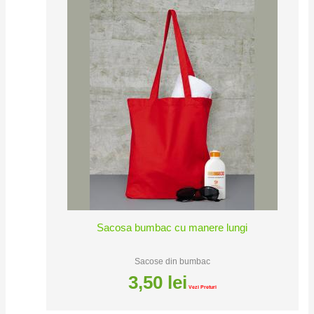
Sacosa bumbac cu manere lungi
Sacose din bumbac
3,50
lei
Vezi Preturi