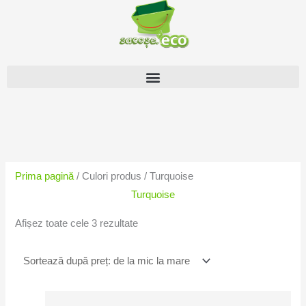
Skip
to
content
Sortat
după
preț:
Prima pagină
/ Culori produs / Turquoise
de
Turquoise
la
mic
Afișez toate cele 3 rezultate
la
mare