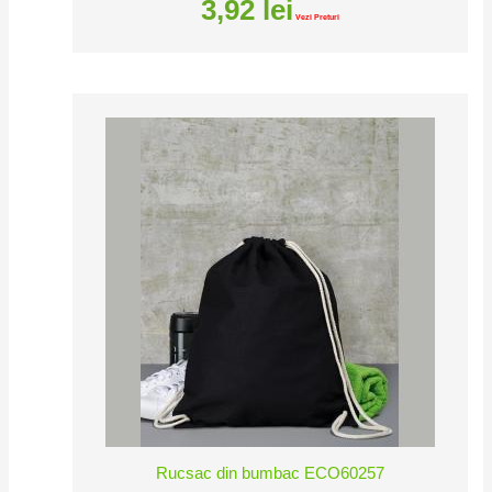
3,92
lei
Vezi Preturi
Rucsac din bumbac ECO60257