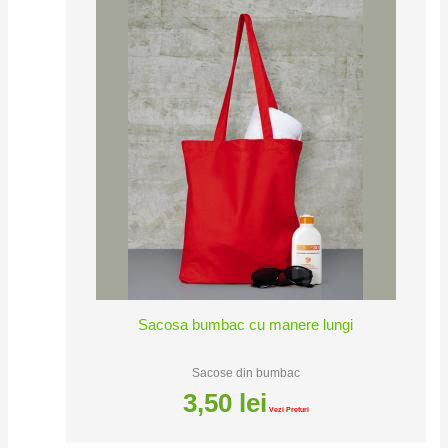
Sacosa bumbac cu manere lungi
Sacose din bumbac
3,50
lei
Vezi Preturi