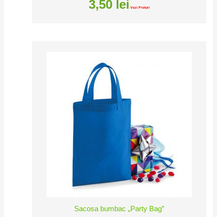
3,50
lei
Vezi Preturi
Sacosa bumbac „Party Bag”