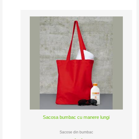
Sacosa bumbac cu manere lungi
Sacose din bumbac