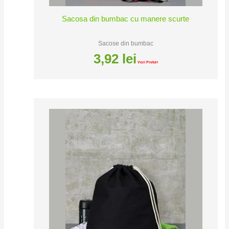
Sacosa din bumbac cu manere scurte
Sacose din bumbac
3,92
lei
Vezi Preturi