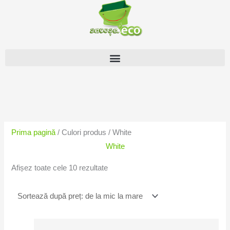
Skip
to
content
Sortat
după
preț:
Prima pagină
/ Culori produs / White
de
White
la
mic
Afișez toate cele 10 rezultate
la
mare