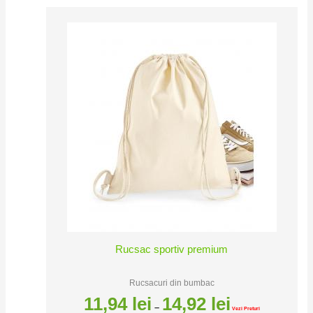
Interval
de
prețuri:
11,94 lei
până
la
14,92 lei
Rucsac sportiv premium
Rucsacuri din bumbac
11,94
lei
14,92
lei
–
Vezi Preturi