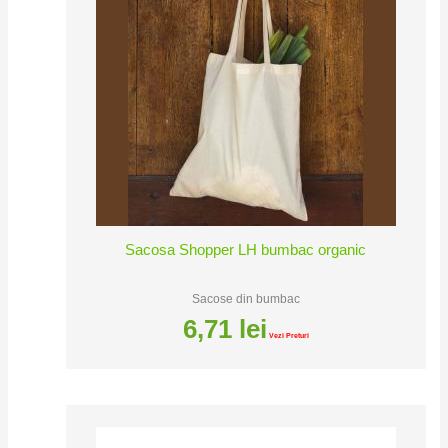
Sacosa Shopper LH bumbac organic
Sacose din bumbac
6,71
lei
Vezi Preturi