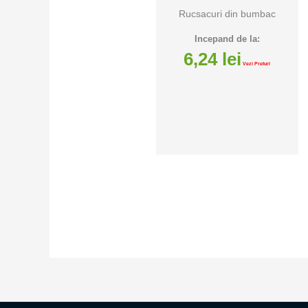
Rucsacuri din bumbac
Incepand de la:
6,24
lei
Vezi Preturi