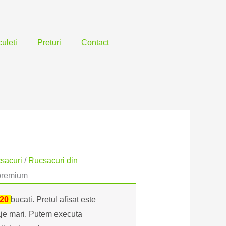
uleti
Preturi
Contact
Interval
de
prețuri:
sacuri
/
Rucsacuri din
11,94 lei
 premium
până
la
20
bucati. Pretul afisat este
14,92 lei
raje mari. Putem executa