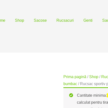
ome
Shop
Sacose
Rucsacuri
Genti
Sac
Prima pagină
/
Shop
/
Ruc
bumbac
/ Rucsac sportiv
Cantitate minima:
calculat pentru ti