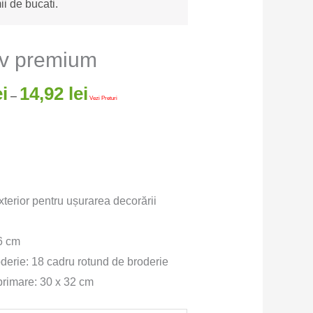
ii de bucati.
iv premium
ei
14,92
lei
–
Vezi Preturi
terior pentru ușurarea decorării
6 cm
derie: 18 cadru rotund de broderie
rimare: 30 x 32 cm