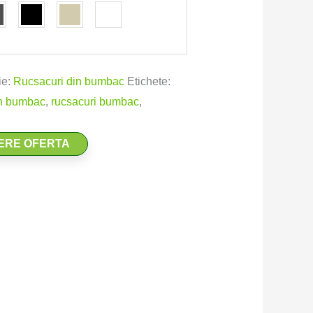
ie:
Rucsacuri din bumbac
Etichete:
in bumbac
,
rucsacuri bumbac
,
ERE OFERTA