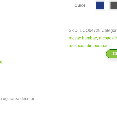
Culori
SKU:
ECO64728
Categor
rucsac bumbac
,
rucsac d
rucsacuri din bumbac
C
re
u ușurarea decorării