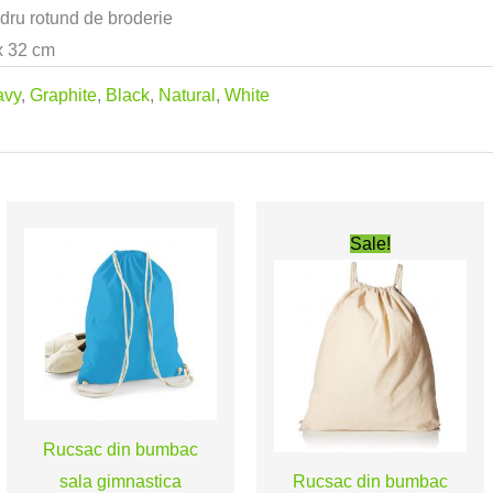
dru rotund de broderie
x 32 cm
avy
,
Graphite
,
Black
,
Natural
,
White
Prețul
Prețul
curent
inițial
Sale!
este:
a
5,99 lei.
fost:
7,97 lei.
Rucsac din bumbac
sala gimnastica
Rucsac din bumbac