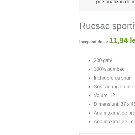
personalizari de m
Rucsac sport
11,94
l
Incepand de la:
200 g/m²
100% bumbac
Închidere cu șnur
Șnur adăugat din ex
Volum: 12 l
Dimensiuni: 37 x 4
Aria maximă de bro
Aria maximă de imp