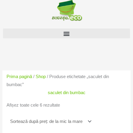
Skip
to
content
Sortat
după
preț:
Prima pagină
/
Shop
/ Produse etichetate „saculet din
de
bumbac”
la
saculet din bumbac
mic
la
Afișez toate cele 6 rezultate
mare