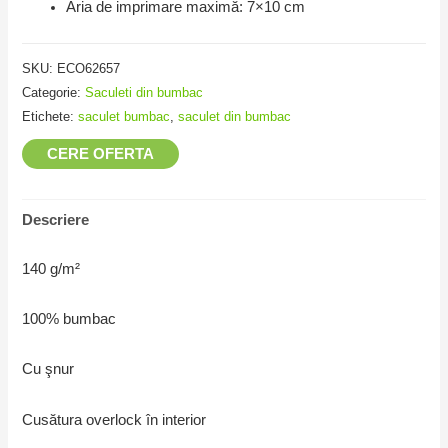
Aria de imprimare maximă: 7×10 cm
SKU:
ECO62657
Categorie:
Saculeti din bumbac
Etichete:
saculet bumbac
,
saculet din bumbac
CERE OFERTA
Descriere
140 g/m²
100% bumbac
Cu şnur
Cusătura overlock în interior